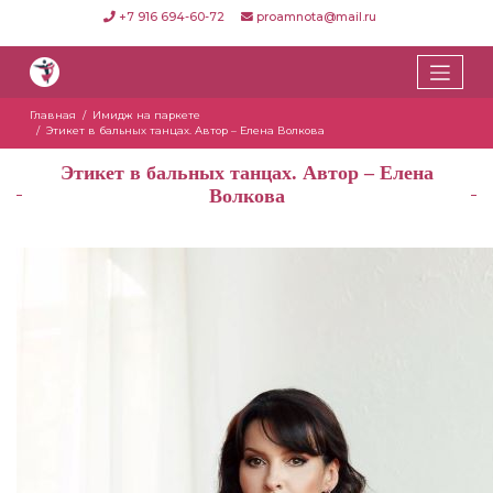
+7 916 694-60-72
proamnota@mail.ru
Главная
Имидж на паркете
Этикет в бальных танцах. Автор – Елена Волкова
Этикет в бальных танцах. Автор – Елена
Волкова