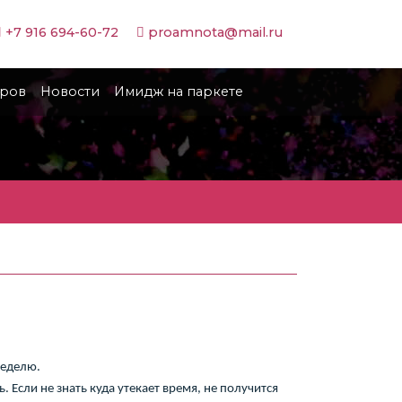
+7 916 694-60-72
proamnota@mail.ru
иров
Новости
Имидж на паркете
неделю.
 Если не знать куда утекает время, не получится