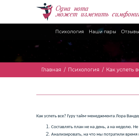
Одна нота
может изменить симфони
Психология
Наши пары
Отзывы
Главная
Психология
Как успеть в
Как успеть все? Гуру тайм-менеджмента Лора Ванде
Составлять план не на день, а на неделю. Не
Анализировать, на что мы потратили время н