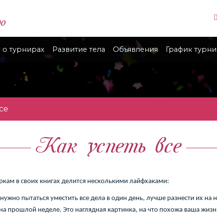
ю
 о турнирах
Развитие тела
Объявления
График турн
се
Как успеть все
ркам в своих книгах делится несколькими лайфхаками:
 нужно пытаться уместить все дела в один день, лучше разнести их на 
а прошлой неделе. Это наглядная картинка, на что похожа ваша жизнь.